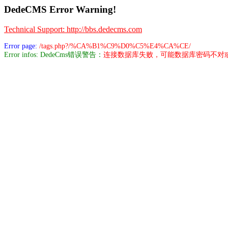
DedeCMS Error Warning!
Technical Support: http://bbs.dedecms.com
Error page:
/tags.php?/%CA%B1%C9%D0%C5%E4%CA%CE/
Error infos: DedeCms错误警告：
连接数据库失败，可能数据库密码不对