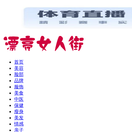
首页
美容
脸部
品牌
服饰
美食
中医
保健
瘦身
美发
情感
亲子