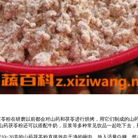
茯苓粉在研磨以前都会对山药和茯苓进行烘烤，用它们制成的山药
山药茯苓粉还可以搭配牛奶，豆浆等多种常见饮品一起吃下去，
10~20克的山药茯苓粉直接放在干净的碗中，放入适量白糖，