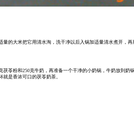
适量的大米把它用清水淘，洗干净以后入锅加适量清水煮开，再
克茯苓粉和250克牛奶，再准备一个干净的小奶锅，牛奶放到
杯就是香浓可口的茯苓奶茶。