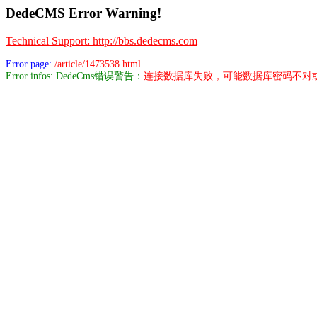
DedeCMS Error Warning!
Technical Support: http://bbs.dedecms.com
Error page:
/article/1473538.html
Error infos: DedeCms错误警告：
连接数据库失败，可能数据库密码不对