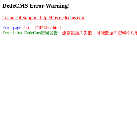
DedeCMS Error Warning!
Technical Support: http://bbs.dedecms.com
Error page:
/article/1071467.html
Error infos: DedeCms错误警告：
连接数据库失败，可能数据库密码不对