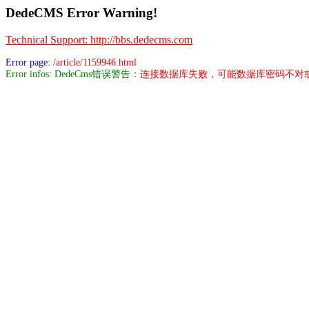
DedeCMS Error Warning!
Technical Support: http://bbs.dedecms.com
Error page:
/article/1159946.html
Error infos: DedeCms错误警告：
连接数据库失败，可能数据库密码不对