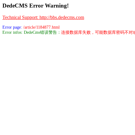
DedeCMS Error Warning!
Technical Support: http://bbs.dedecms.com
Error page:
/article/1184877.html
Error infos: DedeCms错误警告：
连接数据库失败，可能数据库密码不对