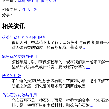
下一篇：
草乌的药用价值与功效
相关专题：
生活百科
分享：
相关资讯
茯苓与茯神的区别有哪些
很多人对于中草药不太了解，以为茯苓 与茯神 都是同一
对人体有益的物质，如茯苓多糖、葡萄 糖
…
凉粉草的功效与作用
凉粉草是可以用来做凉粉草的，现在我们就一起来了解一
型成汁以后再做成汁和羹，夏天吃凉粉草的
…
沙参的功效
不知道的大家听过沙参没有呢？下面和小编一起来了解下
阴虚之肺癌、消化道肿瘤术后气阴两虚或因
…
乌心石的功效与作用
乌心石可不是一种石头，而是一种乔木的名字。乌心石多
料，是一种很不错的木质材料。那么乌心石除
…