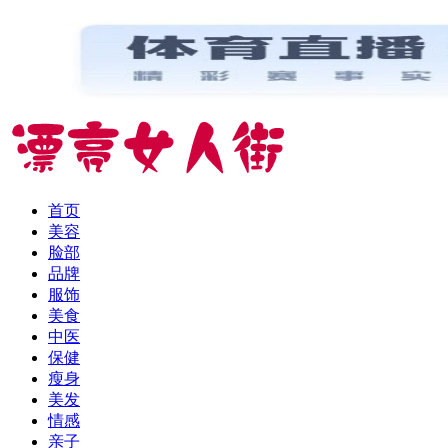
首页
美容
脸部
品牌
服饰
美食
中医
保健
瘦身
美发
情感
亲子