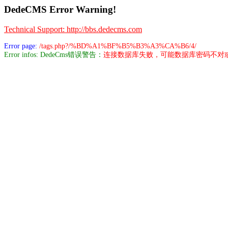
DedeCMS Error Warning!
Technical Support: http://bbs.dedecms.com
Error page:
/tags.php?/%BD%A1%BF%B5%B3%A3%CA%B6/4/
Error infos: DedeCms错误警告：
连接数据库失败，可能数据库密码不对