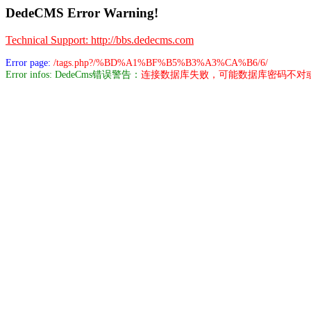
DedeCMS Error Warning!
Technical Support: http://bbs.dedecms.com
Error page:
/tags.php?/%BD%A1%BF%B5%B3%A3%CA%B6/6/
Error infos: DedeCms错误警告：
连接数据库失败，可能数据库密码不对