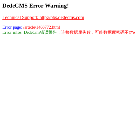
DedeCMS Error Warning!
Technical Support: http://bbs.dedecms.com
Error page:
/article/1468772.html
Error infos: DedeCms错误警告：
连接数据库失败，可能数据库密码不对