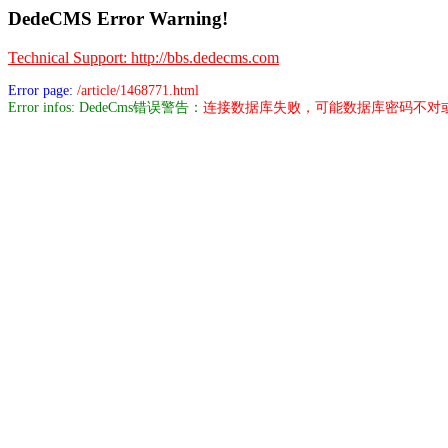
DedeCMS Error Warning!
Technical Support: http://bbs.dedecms.com
Error page:
/article/1468771.html
Error infos: DedeCms错误警告：
连接数据库失败，可能数据库密码不对